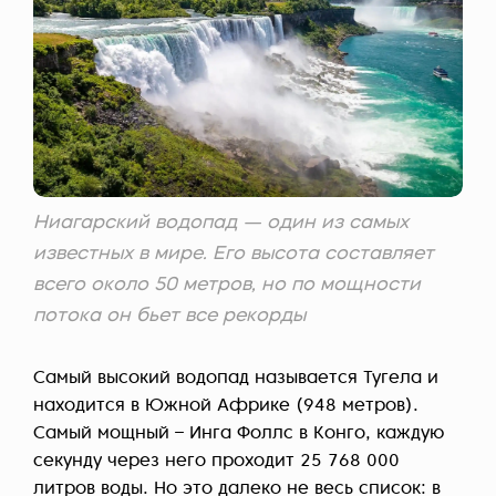
Ниагарский водопад — один из самых
известных в мире. Его высота составляет
всего около 50 метров, но по мощности
потока он бьет все рекорды
Самый высокий водопад называется Тугела и
находится в Южной Африке (948 метров).
Самый мощный – Инга Фоллс в Конго, каждую
секунду через него проходит 25 768 000
литров воды. Но это далеко не весь список: в