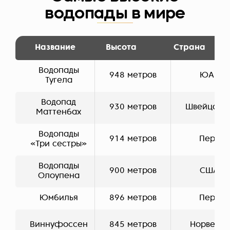
водопады в мире
Название
Высота
Страна
Водопады
948 метров
ЮАР
Тугела
Водопад
930 метров
Швейцари
Маттенбах
Водопады
914 метров
Перу
«Три сестры»
Водопады
900 метров
США
Олоупена
Юмбилья
896 метров
Перу
Виннуфоссен
845 метров
Норвегия