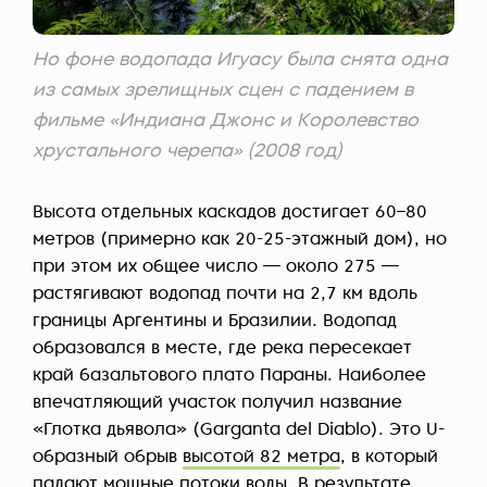
Но фоне водопада Игуасу была снята одна
из самых зрелищных сцен с падением в
фильме «Индиана Джонс и Королевство
хрустального черепа» (2008 год)
Высота отдельных каскадов достигает 60–80
метров (примерно как 20-25-этажный дом), но
при этом их общее число — около 275 —
растягивают водопад почти на 2,7 км вдоль
границы Аргентины и Бразилии. Водопад
образовался в месте, где река пересекает
край базальтового плато Параны. Наиболее
впечатляющий участок получил название
«Глотка дьявола» (Garganta del Diablo). Это U-
образный обрыв
высотой 82 метра
, в который
падают мощные потоки воды. В результате