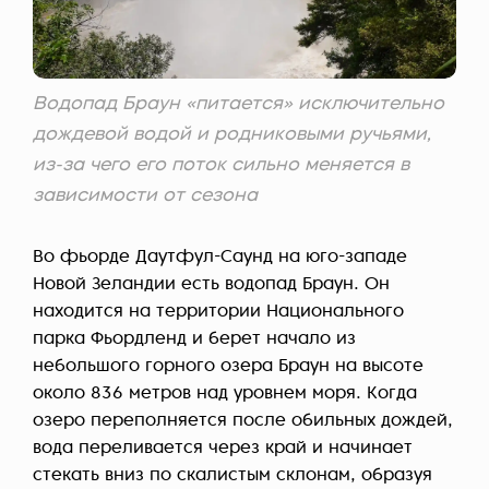
Водопад Браун «питается» исключительно
дождевой водой и родниковыми ручьями,
из-за чего его поток сильно меняется в
зависимости от сезона
Во
фьорде
Даутфул-Саунд на юго-западе
Новой Зеландии есть водопад Браун. Он
находится на территории Национального
парка Фьордленд и берет начало из
небольшого горного озера Браун на высоте
около 836 метров над уровнем моря. Когда
озеро переполняется после обильных дождей,
вода переливается через край и начинает
стекать вниз по скалистым склонам, образуя