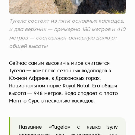
Тугела состоит из пяти основных каскадов,
и два верхних — примерно 180 метров и 410
метров — составляют основную долю от
общей высоты
Сейчас самым высоким в мире считается
Тугела — комплекс сезонных водопадов в
Южной Африке, в Драконовых горах,
Национальном парке Royal Natal. Его общая
высота — 948 метров. Вода спадает с плато
Монт-о-Сурс в несколько каскадов.
Название «Tugela» с языка зулу