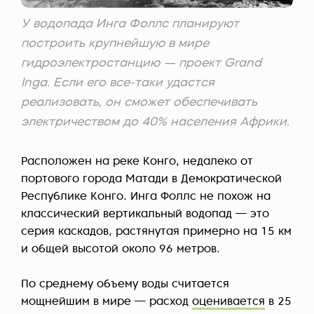
У водопада Инга Фоллс планируют
построить крупнейшую в мире
гидроэлектростанцию — проект Grand
Inga. Если его все-таки удастся
реализовать, он сможет обеспечивать
электричеством до 40% населения Африки.
Расположен на реке Конго, недалеко от
портового города Матади в Демократической
Республике Конго. Инга Фоллс не похож на
классический вертикальный водопад — это
серия каскадов, растянутая примерно на 15 км
и общей высотой около 96 метров.
По среднему объему воды считается
мощнейшим в мире — расход
оценивается
в 25