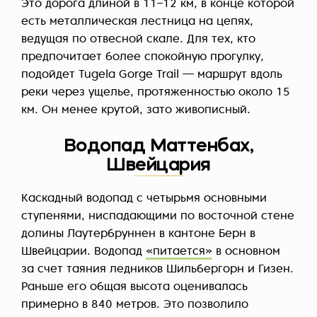
Это дорога длиной в 11–12 км, в конце которой
есть металлическая лестница на цепях,
ведущая по отвесной скале. Для тех, кто
предпочитает более спокойную прогулку,
подойдет Tugela Gorge Trail — маршрут вдоль
реки через ущелье, протяженностью около 15
км. Он менее крутой, зато живописный.
Водопад Маттенбах,
Швейцария
Каскадный водопад с четырьмя основными
ступенями, ниспадающими по восточной стене
долины Лаутербруннен в кантоне Берн в
Швейцарии. Водопад
«питается»
в основном
за счет таяния ледников Шильбергорн и Гизен.
Раньше его общая высота оценивалась
примерно в 840 метров. Это позволило