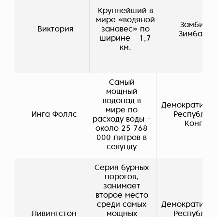
Крупнейший в
мире «водяной
Замбия /
Виктория
занавес» по
Зимбабве
ширине – 1,7
км.
Самый
мощный
водопад в
Демократичес
мире по
Инга Фоллс
Республик
расходу воды –
Конго
около 25 768
000 литров в
секунду
Серия бурных
порогов,
занимает
второе место
среди самых
Демократичес
Ливингстон
мощных
Республик