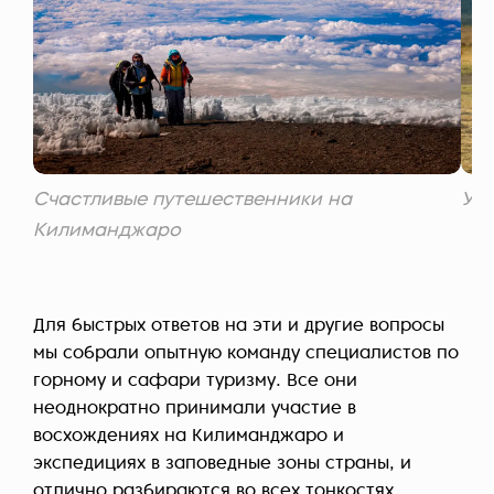
Счастливые путешественники на
Уча
Килиманджаро
Для быстрых ответов на эти и другие вопросы
мы собрали опытную команду специалистов по
горному и сафари туризму. Все они
неоднократно принимали участие в
восхождениях на Килиманджаро и
экспедициях в заповедные зоны страны, и
отлично разбираются во всех тонкостях