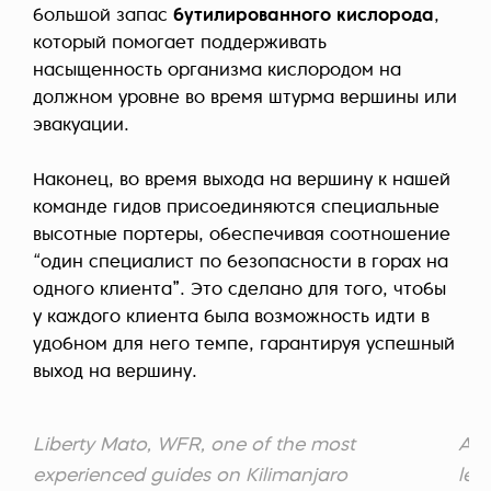
большой запас
бутилированного кислорода
,
который помогает поддерживать
насыщенность организма кислородом на
должном уровне во время штурма вершины или
эвакуации.
Наконец, во время выхода на вершину к нашей
команде гидов присоединяются специальные
высотные портеры, обеспечивая соотношение
“один специалист по безопасности в горах на
одного клиента”. Это сделано для того, чтобы
у каждого клиента была возможность идти в
удобном для него темпе, гарантируя успешный
выход на вершину.
Liberty Mato, WFR, one of the most
Alb
experienced guides on Kilimanjaro
lea