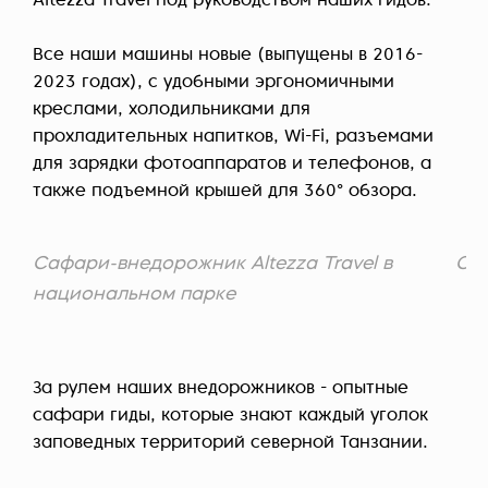
Altezza Travel под руководством наших гидов.
Все наши машины новые (выпущены в 2016-
2023 годах), с удобными эргономичными
креслами, холодильниками для
прохладительных напитков, Wi-Fi, разъемами
для зарядки фотоаппаратов и телефонов, а
также подъемной крышей для 360° обзора.
Сафари-внедорожник Altezza Travel в
От
национальном парке
За рулем наших внедорожников - опытные
сафари гиды, которые знают каждый уголок
заповедных территорий северной Танзании.