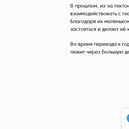
В прошлом, из-за текто
взаимодействовать с г
Благодаря их маленьком
застояться и делает её 
Во время переезда к го
лежит через большую д