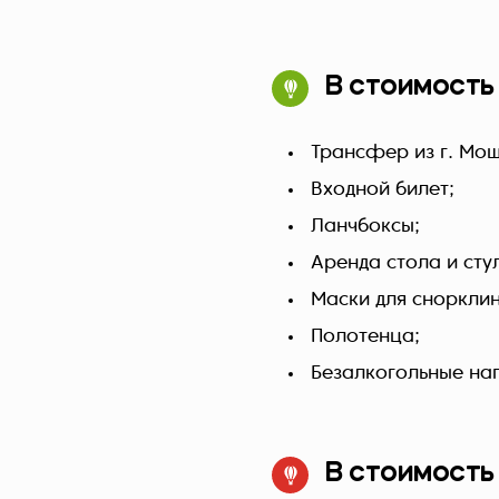
В стоимость
Трансфер из г. Мош
Входной билет;
Ланчбоксы;
Аренда стола и сту
Маски для снорклин
Полотенца;
Безалкогольные нап
В стоимость