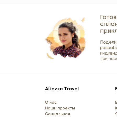
Гото
спла
прик
Поделит
разраб
индиви
три час
Altezza Travel
О нас
Наши проекты
Социальная