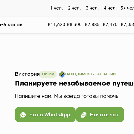
1 чел.
2 чел.
3 чел.
4 чел.
5+ чел
5-6 часов
₽11,620
₽8,300
₽7,885
₽7,470
₽7,05
Виктория
Online
НАХОДИМСЯ В ТАНЗАНИИ
Планируете незабываемое путеш
Напишите нам. Мы всегда готовы помочь
Чат в WhatsApp
Начать чат