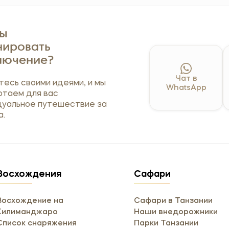
вы
нировать
лючение?
Чат в
есь своими идеями, и мы
WhatsApp
отаем для вас
дуальное путешествие за
а.
Восхождения
Сафари
Восхождение на
Сафари в Танзании
Килиманджаро
Наши внедорожники
Список снаряжения
Парки Танзании