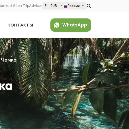
Ranked #1 on TripAdvisor
₽ - RUB
Россия
€ EUR
WhatsApp
КОНТАКТЫ
£ GBP
$ USD
Популярно
₽ RUB
United States (English)
France (Français)
 Чемка
Deutschland (Deutsch)
Nederland (Nederlands)
España (Español)
ка
Americas
Argentina (Español)
Asia
Brazil (Português)
Japan (Japanese)
Europe
United States (English)
Croatia (Hrvatski)