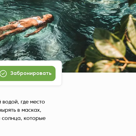
Czech Republic (Čeština)
Danmark (Dansk)
Suomi (Suomi)
France (Français)
Deutschland (Deutsch)
Italy (Italiano)
Latvia (Latviešu)
Nederland (Nederlands)
Забронировать
North Macedonia (Македонски)
Norway (Norsk)
Poland (Polski)
 водой, где место
Россия (Русский)
нырять в масках,
España (Español)
и солнца, которые
Sverige (Svenska)
Schweiz (Deutsch)