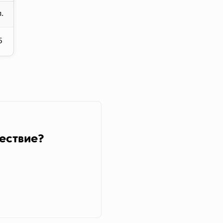
.
5
ествие?