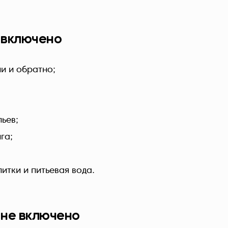
 включено
и и обратно;
льев;
га;
итки и питьевая вода.
 не включено