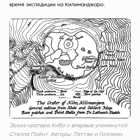
время экспедиции на Килиманджаро.
Эскиз кратера Кибо с впервые упомянутой
Стелла Пойнт. Авторы: Лэттэм и Гиллман.