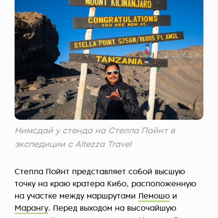
Нимсдай у стенда на Стелла Пойнт в
экспедиции с Altezza Travel
Стелла Пойнт представляет собой высшую
точку на краю кратера Кибо, расположенную
на участке между маршрутами
Лемошо
и
Марангу
. Перед выходом на высочайшую