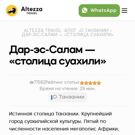
WhatsApp
ALTEZZA TRAVEL
БЛОГ
О ТАНЗАНИИ
ДАР-ЭС-САЛАМ — «СТОЛИЦА СУАХИЛИ»
Дар-эс-Салам —
«столица суахили»
77582
Рейтинг статьи:
Время на чтение: 29 мин.
О Танзании
Истинная столица Танзании. Крупнейший
город суахилийской культуры. Пятый по
численности населения мегаполис Африки,