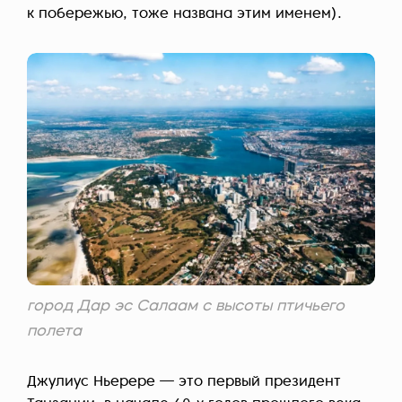
к побережью, тоже названа этим именем).
город Дар эс Салаам с высоты птичьего
полета
Джулиус Ньерере — это первый президент