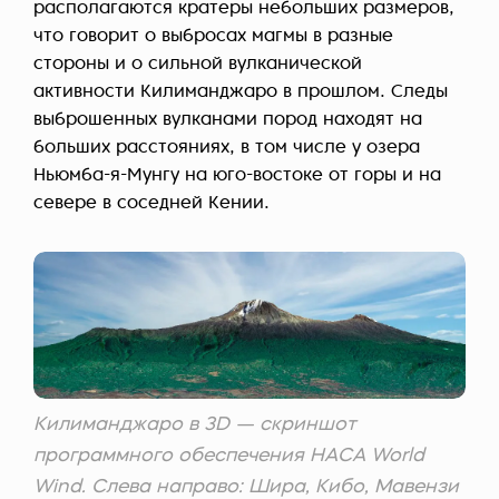
располагаются кратеры небольших размеров,
что говорит о выбросах магмы в разные
стороны и о сильной вулканической
активности Килиманджаро в прошлом. Следы
выброшенных вулканами пород находят на
больших расстояниях, в том числе у озера
Ньюмба-я-Мунгу на юго-востоке от горы и на
севере в соседней Кении.
Килиманджаро в 3D — скриншот
программного обеспечения НАСА World
Wind. Слева направо: Шира, Кибо, Мавензи