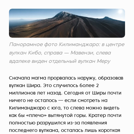
Панорамное фото Килиманджаро: в центре
вулкан Кибо, справа — Мавензи, слева
вдалеке виден отдельный вулкан Меру
Сначала магма прорвалась наружу, образовав
вулкан Шира. Это случилось более 2
миллионов лет назад. Сегодня от Ширы почти
ничего не осталось — если смотреть на
Килиманджаро с юга, то слева можно видеть
как бы «плечо» вытянутой горы. Кратер почти
полностью разрушился из-за появления
последнего вулкана, осталась лишь короткая