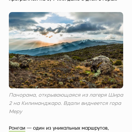
Панорама, открывающаяся из лагеря Шира
2 на Килиманджаро. Вдали виднеется гора
Меру
Ронгаи
— один из уникальных маршрутов,