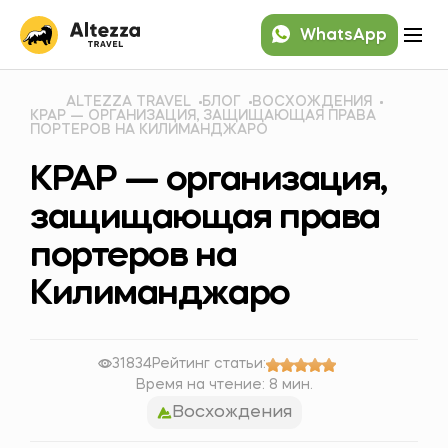
WhatsApp
ALTEZZA TRAVEL
БЛОГ
ВОСХОЖДЕНИЯ
KPAP — ОРГАНИЗАЦИЯ, ЗАЩИЩАЮЩАЯ ПРАВА
ПОРТЕРОВ НА КИЛИМАНДЖАРО
KPAP — организация,
защищающая права
портеров на
Килиманджаро
31834
Рейтинг статьи:
Время на чтение: 8 мин.
Восхождения