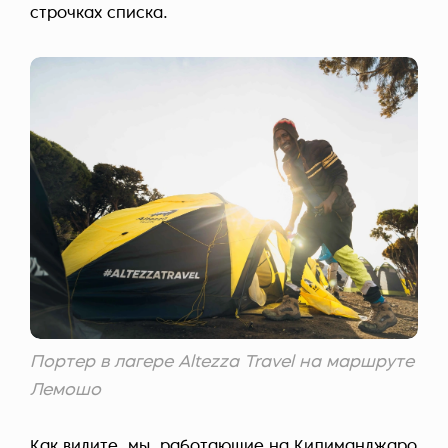
строчках списка.
Портер в лагере Altezza Travel на маршруте
Лемошо
Как видите, мы, работающие на Килиманджаро