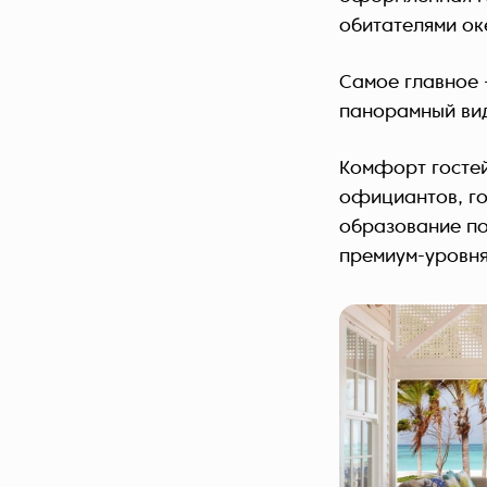
обитателями ок
Самое главное 
панорамный вид
Комфорт госте
официантов, го
образование по
премиум-уровня