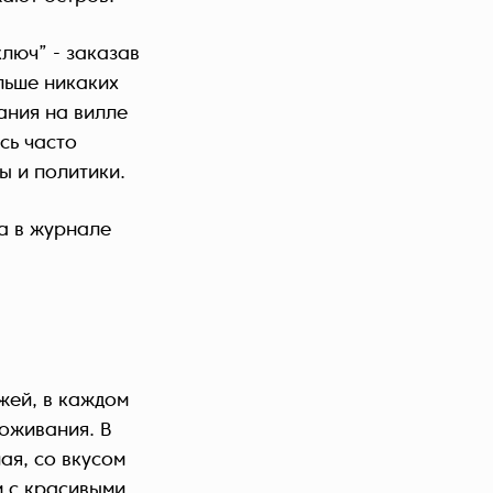
ключ” - заказав
льше никаких
ания на вилле
сь часто
ы и политики.
а в журнале
жей, в каждом
оживания. В
ая, со вкусом
м с красивыми