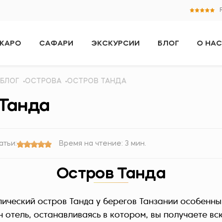
ЖАРО
САФАРИ
ЭКСКУРСИИ
БЛОГ
О НАС
БЛОГ
ОСТРОВА
ОСТРОВ ТАНДА
 Танда
атьи:
Время на чтение: 3 мин.
Остров Танда
ический остров Танда у берегов Танзании особенны
ин отель, останавливаясь в котором, вы получаете в