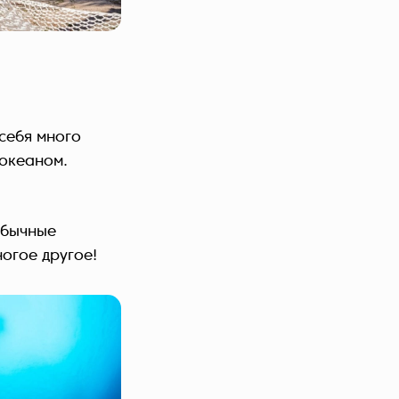
себя много
 океаном.
обычные
огое другое!