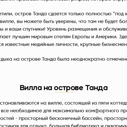
тили, остров Танда сдается только полностью “под 
вилле, вы можете быть уверены, что там не будет бо
 вы и ваши спутники! Уровень размещения и обслужив
упает лучшим мировым отелям Европы и Америки. Зде
я известные медийные личности, крупные бизнесмен
тдыха на острове Танда была неоднократно отмечен
Вилла на острове Танда
останавливаются на вилле, состоящей из пяти коттед
ь все необходимое для максимально комфортного пр
остей - просторный бесконечный бассейн, просторн
стиная для отдыха, большая библиотека и аквариу