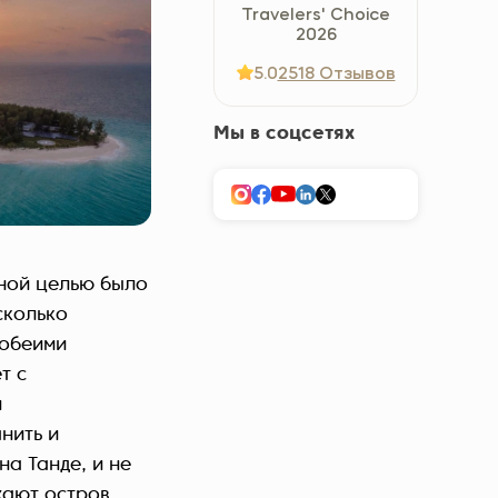
Travelers' Choice
Україна (Українська)
2026
5.0
2518 Отзывов
Мы в соцсетях
вной целью было
сколько
 обеими
т с
и
нить и
а Танде, и не
жают остров.