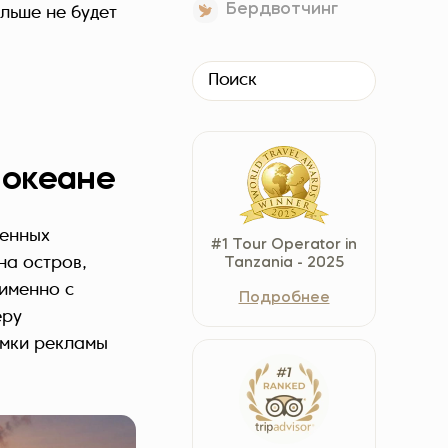
Бердвотчинг
льше не будет
Czech Republic (Čeština)
Danmark (Dansk)
Suomi (Suomi)
France (Français)
Deutschland (Deutsch)
Italy (Italiano)
 океане
Latvia (Latviešu)
Nederland (Nederlands)
ленных
#1 Tour Operator in
North Macedonia (Македонски)
на остров,
Tanzania - 2025
 именно с
Norway (Norsk)
Подробнее
еру
Poland (Polski)
емки рекламы
Россия (Русский)
España (Español)
Sverige (Svenska)
Schweiz (Deutsch)