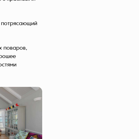
я потрясающий
х поваров,
орошее
остями