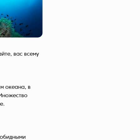
йте, вас всему
м океана, в
 Множество
е.
зобидными