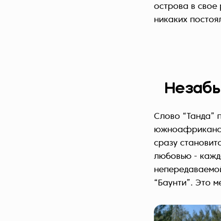
острова в свое
никаких постоял
Незабы
Слово “Танда” п
южноафрикански
сразу становитс
любовью - кажд
непередаваемой
“Баунти”. Это м