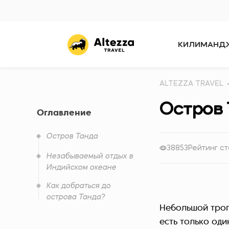
КИЛИМАНД
ALTEZZA TRAVEL
Остров
Оглавление
Остров Танда
38853
Рейтинг ст
Незабываемый отдых в
Индийском океане
Как добраться до
острова Танда?
Небольшой троп
есть только од