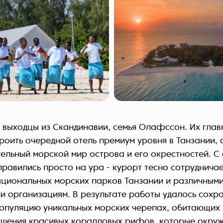
 выходцы из Скандинавии, семья Олафссон. Их гла
троить очередной отель премиум уровня в Танзании, 
тельный морской мир острова и его окрестностей. С
правились просто на ура - курорт тесно сотрудничае
циональных морских парков Танзании и различным
 организациям. В результате работы удалось сохра
опуляцию уникальных морских черепах, обитающих н
ушения красивых коралловых рифов, которые окру