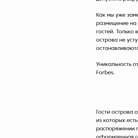
Как мы уже заме
размещение на 
гостей. Только
острова не уст
останавливаютс
Уникальность о
Forbes.
Гости острова 
из которых ест
распоряжении г
оформленная го