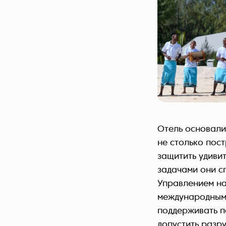
Отель основали
не столько пос
защитить удиви
задачами они с
Управлением на
международными
поддерживать п
допустить разр