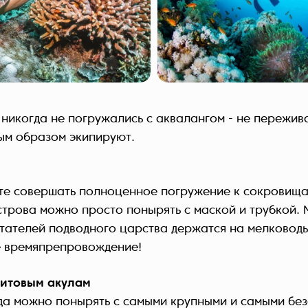
 никогда не погружались с аквалангом - не пережива
ым образом экипируют.
ите совершать полноценное погружение к сокровища
строва можно просто понырять с маской и трубкой.
тателей подводного царства держатся на мелководь
 времяпрепровождение!
китовым акулам
да можно понырять с самыми крупными и самыми бе