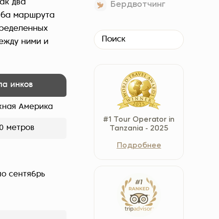
ак два
Бердвотчинг
Czech Republic (Čeština)
Оба маршрута
Danmark (Dansk)
пределенных
Suomi (Suomi)
между ними и
France (Français)
Deutschland (Deutsch)
Italy (Italiano)
па инков
Latvia (Latviešu)
жная Америка
Nederland (Nederlands)
#1 Tour Operator in
North Macedonia (Македонски)
0 метров
Tanzania - 2025
Norway (Norsk)
Подробнее
Poland (Polski)
Россия (Русский)
по сентябрь
España (Español)
Sverige (Svenska)
Schweiz (Deutsch)