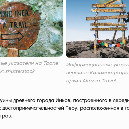
е указатели на Тропе
Информационные указат
: shutterstock
вершине Килиманджаро.
архив Altezza Travel
уины древнего города Инков, построенного в середи
х достопримечательностей Перу, расположенная в г
тров.