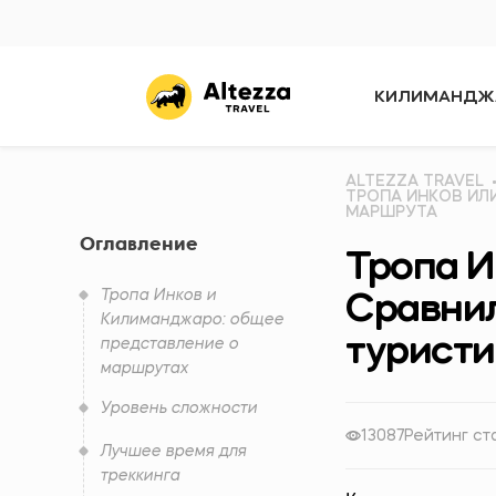
КИЛИМАНДЖ
ALTEZZA TRAVEL
ТРОПА ИНКОВ ИЛ
МАРШРУТА
Оглавление
Тропа И
Тропа Инков и
Сравни
Килиманджаро: общее
турист
представление о
маршрутах
Уровень сложности
13087
Рейтинг ст
Лучшее время для
треккинга