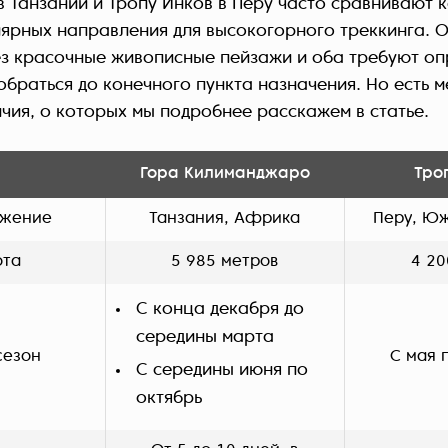
 Танзании и Тропу Инков в Перу часто сравнивают к
ярных направления для высокогорного треккинга. 
з красочные живописные пейзажи и оба требуют о
обраться до конечного пункта назначения. Но есть 
чия, о которых мы подробнее расскажем в статье.
Гора Килиманджаро
Тро
ожение
Танзания, Африка
Перу, Ю
ота
5 985 метров
4 20
С конца декабря до
середины марта
сезон
С мая 
С середины июня по
октябрь