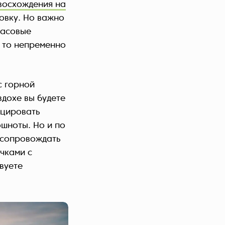
восхождения на
овку. Но важно
часовые
, то непременно
с горной
вдохе вы будете
оцировать
ошноты. Но и по
т сопровождать
чками с
твуете