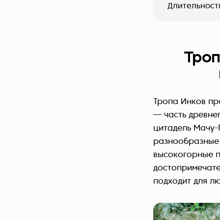
Длительност
Троп
Тропа Инков про
— часть древне
цитадель
Мачу-
разнообразные 
высокогорные п
достопримечате
подходит для л