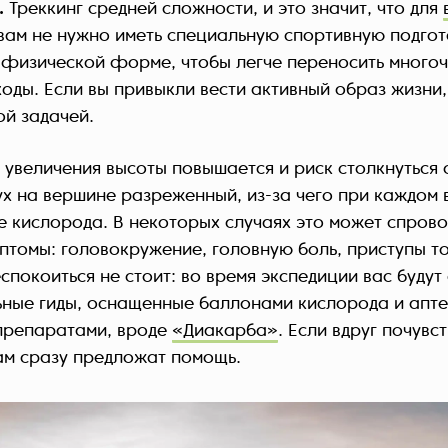
.
Треккинг средней сложности, и это значит, что для
вам не нужно иметь специальную спортивную подгот
 физической форме, чтобы легче переносить много
оды. Если вы привыкли вести активный образ жизни
ой задачей.
 увеличения высоты повышается и риск столкнуться 
ух на вершине разреженный, из-за чего при каждом 
е кислорода. В некоторых случаях это может спров
птомы: головокружение, головную боль, приступы т
спокоиться не стоит: во время экспедиции вас буду
ые гиды, оснащенные баллонами кислорода и апте
препаратами, вроде
«Диакарба»
. Если вдруг почувс
ам сразу предложат помощь.