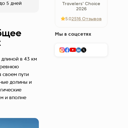
до 5 дней
Travelers' Choice
Україна (Українська)
2026
5.0
2516 Отзывов
общее
Мы в соцсетях
х
 длиной в 43 км
 древнюю
а своем пути
ные долины и
гические
м и вполне