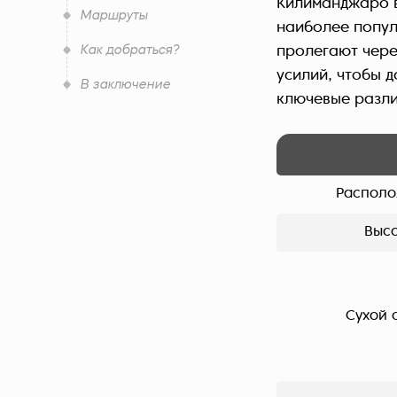
Килиманджаро в
Маршруты
наиболее попул
Как добраться?
пролегают чере
усилий, чтобы д
В заключение
ключевые разли
Распол
Выс
Сухой 