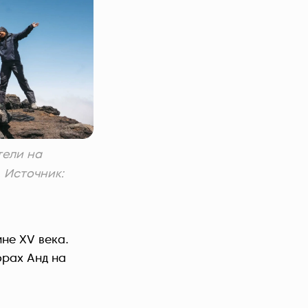
ели на
 Источник:
не XV века.
орах Анд на