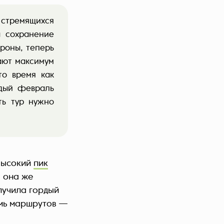
 стремящихся
а сохранение
роны, теперь
ают максимум
то время как
ждый февраль
ть тур нужно
 высокий
пик
, она же
олучила гордый
емь маршрутов —