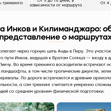
От 5 до 10 дней, в
ь треккинга
От 4 
зависимости от маршрута
а Инков и Килиманджаро: 
представление о маршрута
легает через горную цепь Анды в Перу. Это участок
го пути Инков, ведущая к Вратам Солнца — входу в
Пикчу
. Во время треккинга восходители встречают н
ландшафты, в том числе тропические джунгли, зеле
еревалы. По дороге встречаются и древние археоло
льности, а сам треккинг считается умеренно сложны
юдей со среднем уровнем физической подготовки.