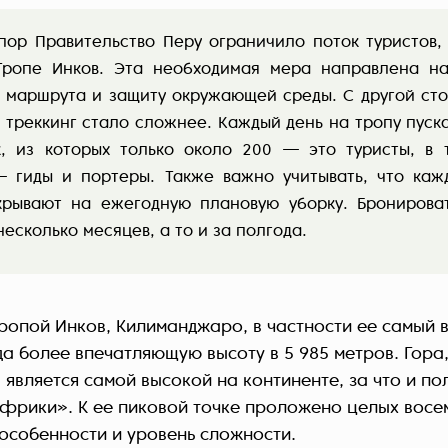
пор Правительство Перу ограничило поток туристов,
Тропе Инков. Эта необходимая мера направлена н
 маршрута и защиту окружающей среды. С другой сто
 треккинг стало сложнее. Каждый день на тропу пуск
, из которых только около 200 — это туристы, в 
— гиды и портеры. Также важно учитывать, что ка
крывают на ежегодную плановую уборку. Бронирова
есколько месяцев, а то и за полгода.
Тропой Инков, Килиманджаро, в частности ее самый
уда более впечатляющую высоту в 5 985 метров. Гора
 является самой высокой на континенте, за что и п
фрики». К ее пиковой точке проложено целых вос
 особенности и уровень сложности.