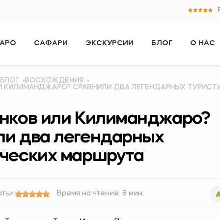
АРО
САФАРИ
ЭКСКУРСИИ
БЛОГ
О НАС
БЛОГ
ВОСХОЖДЕНИЯ
И КИЛИМАНДЖАРО? СРАВНИЛИ ДВА ЛЕГЕНДАРНЫХ ТУРИСТ
нков или Килиманджаро?
ли два легендарных
ических маршрута
атьи:
Время на чтение: 6 мин.