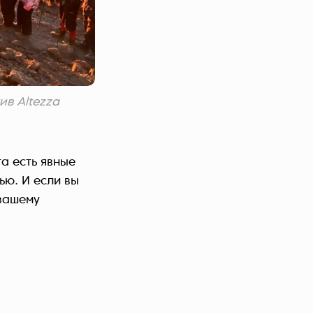
в Altezza
га есть явные
ью. И если вы
 вашему