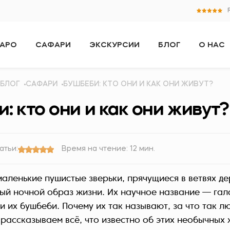
АРО
САФАРИ
ЭКСКУРСИИ
БЛОГ
О НАС
БЛОГ
САФАРИ
БУШБЕБИ: КТО ОНИ И КАК ОНИ ЖИВУТ?
: кто они и как они живут?
атьи:
Время на чтение: 12 мин.
маленькие пушистые зверьки, прячущиеся в ветвях де
ый ночной образ жизни. Их научное название — гал
 их бушбеби. Почему их так называют, за что так лю
рассказываем всё, что известно об этих необычных 