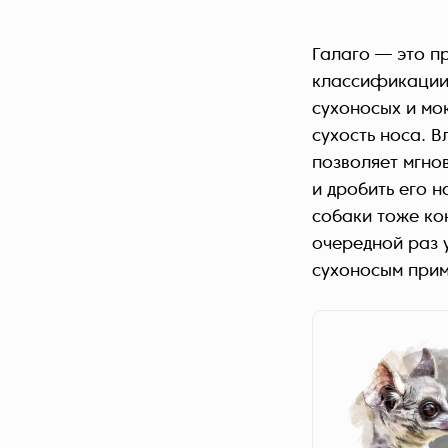
Галаго — это п
классификации д
сухоносых и мо
сухость носа. 
позволяет мгно
и дробить его н
собаки тоже ко
очередной раз у
сухоносым прима