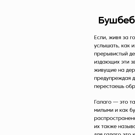
Бушбеб
Если, живя за 
услышать, как 
прерывистый дет
издающих эти зв
живущие на дере
предупреждая д
перестаешь обр
Галаго — это т
милыми и как б
распространенн
их также назыв
для галаго это 