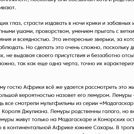
ивают.
их глаз, страсти издавать в ночи крики и забавных 
пными ушами, проворством, умением прыгать с ветки
яния и всеядностью. Это интересные зверьки, за ко
блюдать. Но сделать это очень сложно, поскольку д
ях, не выдавая своего присутствия и беззаботно отс
сложно, так как еще одна черта, точно их характери
му гостю Африки всё же удается рассмотреть это ж
большой вероятностью назовет его лемуром. Лемуры
дь все смотрели мультфильмы из серии «Мадагаскар
 Короля Джулиана. Лемуры родственны галаго, но в
Лемуры живут только на Мадагаскаре и Коморских ос
о в континентальной Африке южнее Сахары. В троп