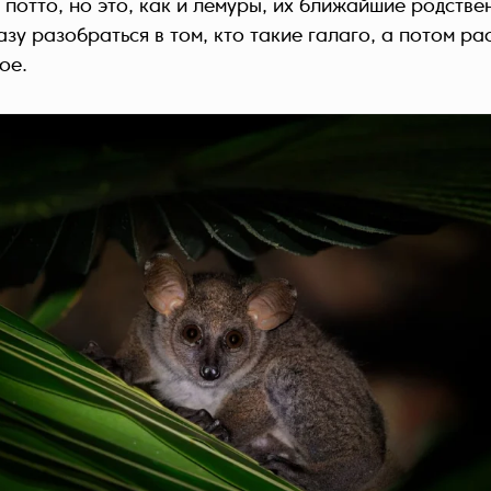
 потто, но это, как и лемуры, их ближайшие родстве
зу разобраться в том, кто такие галаго, а потом ра
ое.