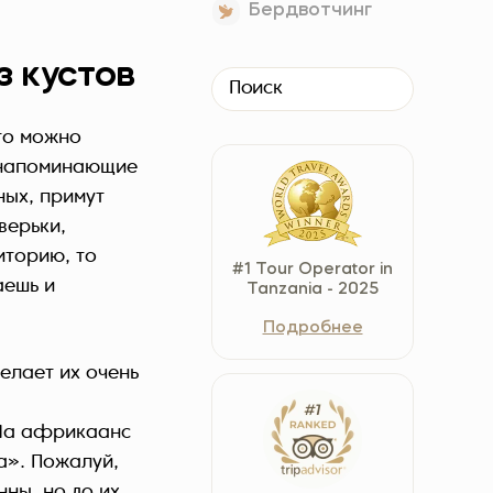
Бердвотчинг
Czech Republic (Čeština)
Danmark (Dansk)
 кустов
Suomi (Suomi)
France (Français)
 то можно
Deutschland (Deutsch)
о напоминающие
Italy (Italiano)
ных, примут
Latvia (Latviešu)
верьки,
Nederland (Nederlands)
иторию, то
#1 Tour Operator in
аешь и
North Macedonia (Македонски)
Tanzania - 2025
Norway (Norsk)
Подробнее
Poland (Polski)
елает их очень
Россия (Русский)
España (Español)
 На африкаанс
Sverige (Svenska)
а». Пожалуй,
Schweiz (Deutsch)
нны, но до их