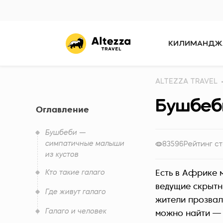
КИЛИМАНДЖ
ALTEZZA TRAVEL
Бушбеби
Оглавление
Бушбеби —
симпатичные малыши
83596
Рейтинг ст
из кустов
Кто такие галаго
Есть в Африке 
ведущие скрытн
Где живут галаго
жители прозвали
Галаго и человек
можно найти — 