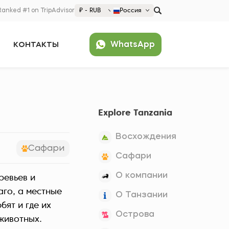
Ranked #1 on TripAdvisor
₽ - RUB
Россия
€ EUR
WhatsApp
КОНТАКТЫ
£ GBP
$ USD
Популярно
₽ RUB
United States (English)
France (Français)
Explore Tanzania
Deutschland (Deutsch)
Nederland (Nederlands)
Восхождения
España (Español)
Сафари
Сафари
Americas
О компании
ревьев и
Argentina (Español)
Asia
аго, а местные
О Танзании
Brazil (Português)
Japan (Japanese)
бят и где их
Europe
Острова
United States (English)
животных.
Croatia (Hrvatski)