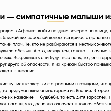
и — симпатичные малыши из
городом в Африке, выйти поздним вечером на улицу,
из ближайших зарослей доносятся крики, отдаленн
ский плач. Те, кто не разбираются в местных живот
уки за обезьян. А это, между тем, галаго — ночные з
вьях. Вскрикивать они будут всю ночь, то деля терр
руг друга об опасности. К их крикам быстро привык
ащать внимание.
акие пушистые зверьки с огромными глазищами, что д
удто придуманными аниматорами из Японии. Второе
ое их название — бушбеби, то есть дитя зарослей.
ают нагапи, что дословно означает «ночная обезьян
комплимент, поскольку они обезьянам хоть и родстве