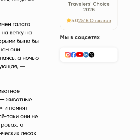
Travelers' Choice
Україна (Українська)
2026
5.0
2516 Отзывов
имен галаго
 на ветку на
Мы в соцсетях
торыми было бы
нем они
ыпаясь, а ночью
зующая, —
ивотное
 — животные
» и помнят
сё-таки они не
тровах, а
ических лесах