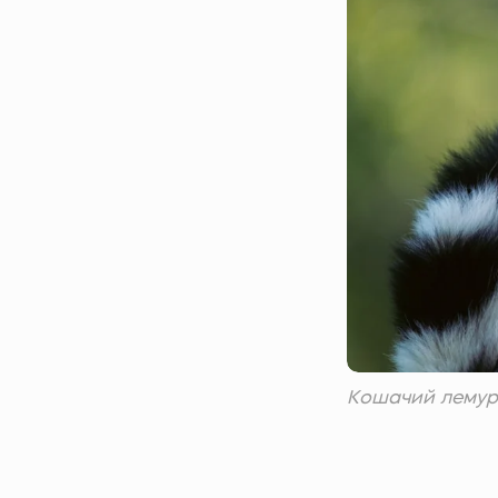
Кошачий лемур