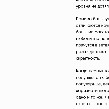
уровня не дотяг
Помимо большущ
отличаются кру
большие рассто
любопытно пона
прячутся в ветв
разглядеть их 
скрытность.
Когда неопытно
получше, он с 
популярные, ве
харизматичного
одно и то же. 
галаго — тольк