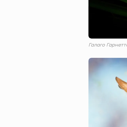
Галаго Гарнетт