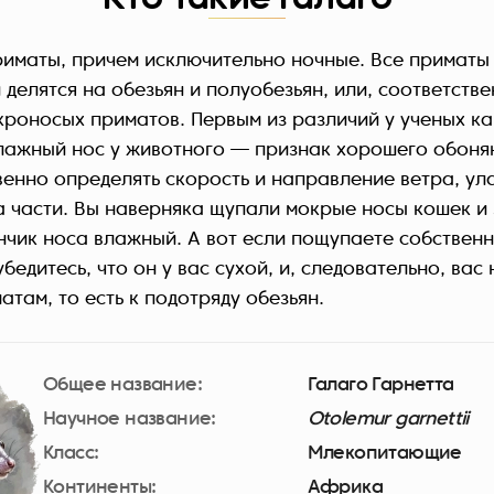
риматы, причем исключительно ночные. Все приматы
елятся на обезьян и полуобезьян, или, соответстве
кроносых приматов. Первым из различий у ученых ка
Влажный нос у животного — признак хорошего обоня
венно определять скорость и направление ветра, ул
а части. Вы наверняка щупали мокрые носы кошек и 
нчик носа влажный. А вот если пощупаете собственн
бедитесь, что он у вас сухой, и, следовательно, вас 
там, то есть к подотряду обезьян.
Общее название:
Галаго Гарнетта
Научное название:
Otolemur garnettii
Класс:
Млекопитающие
Континенты:
Африка