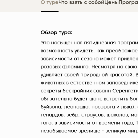
О туре
Что взять с собой
Цены
Програ
Обзор тура:
Эта насыщенная пятидневная програм
возможность увидеть, как преображае
зависимости от сезона может привле
розовых фламинго. Несмотря на свою 
удивляет своей природной красотой. 
животных в естественном заповеднике
секреты бескрайних саванн Серенгети.
обязательно будет шанс встретить бо
буйвола, леопарда, носорога и льва),
гепардов, зебр, страусов, шакалов, м
того, в зависимости от времени года,
незабываемое зрелище - великую мигр