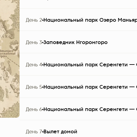
Группа прибывает в аэропорт Килиманджаро (JRO)
День 2
Национальный парк Озеро Манья
Altezza Travel и перевозит в отель в Аруше.
Примечание:
Заселение начинается в 14:00.
День 3
Заповедник Нгоронгоро
День 1 | Размещение
День 4
Национальный парк Серенгети —
Options based on your package:
День 5
Национальный парк Серенгети —
Explorer
Ngare Sero Mountain Lodge 4*
День 6
Национальный парк Серенгети —
Signature
Elewana Arusha Coffee Lodge 5*
День 7
Вылет домой