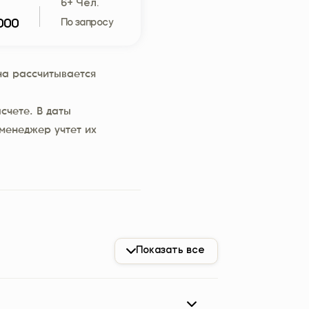
6+ Чел.
000
По запросу
а рассчитывается
счете. В даты
менеджер учтет их
Показать все