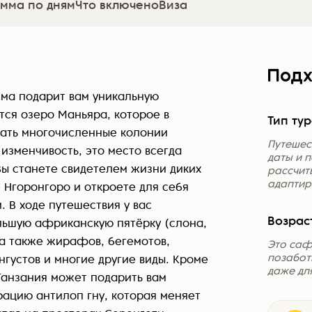
мма по дням
Что включено
Виза
Подх
ма подарит вам уникальную
тся озеро Маньяра, которое в
Тип тур
кать многочисленные колонии
Путешес
изменчивость, это место всегда
даты и 
Вы станете свидетелем жизни диких
рассчит
адаптир
 Нгоронгоро и откроете для себя
 В ходе путешествия у вас
Возрас
льшую африканскую пятёрку (слона,
 а также жирафов, бегемотов,
Это саф
позабот
ангустов и многие другие виды. Кроме
даже дл
 Танзания может подарить вам
ацию антилоп гну, которая меняет