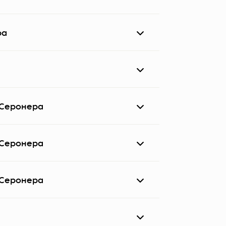
. Участников встречает представитель
ра
Тип питания:
Полупансион
 Серонера
 Серонера
Explorer
 Серонера