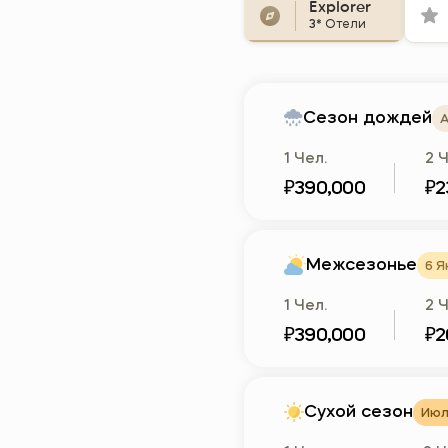
Explorer
3*
Отели
Сезон дождей
А
1 Чел.
2 Ч
₽390,000
₽2
Межсезонье
6 Я
1 Чел.
2 Ч
₽390,000
₽2
Сухой сезон
Июль