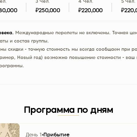
ел.
3 Чел.
4 Чел.
5 Чел.
80,000
₽250,000
₽220,000
₽220,
овека.
Международные перелеты не включены. Точная цен
аты и состав группы.
пны скидки - точную стоимость мы всегда сообщаем при ра
ример, Новый год) возможно повышение стоимости - ваш 
программы.
Программа по дням
День 1
Прибытие