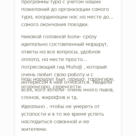
программы тура с учетом наших
пожеланий до организации самого
тура, координации нас на месте до
самого окончания поездки.
Никакой головной боли- сразу
иделально составленный маршрут,
ответы на все вопросы, удобная
оплата, на месте просто
потрясающий гид Muhaji , который
очень любит свою работу и с
Наш маршрут был -аруша- тарангире,
интересом к ней относится. Увидели
нгоронгоро, серенгетти.
всех, кого хотели- очень много львов,
слонов, жирафов и тд.
Идеально , чтобы не умереть от
усталости и в то же время успеть
насладиться саванной и ее
жителями.