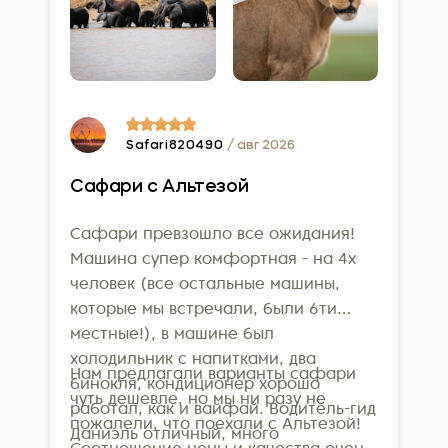
Safari820490
/ авг 2026
Сафари с Альтезой
Сафари превзошло все ожидания!
Машина супер комфортная - на 4х
человек (все остальные машины,
которые мы встречали, были 6ти
местные!), в машине был
холодильник с напитками, два
Нам предлагали варианты сафари
бинокля, кондиционер хорошо
чуть дешевле, но мы ни разу не
работал, как и вайфай. Водитель-гид
пожалели, что поехали с Альтезой!
Даниэль отличный, много