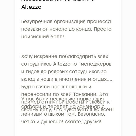
(AMREF), а лечение в госпитале
международных стандартов
Altezza
оплачивается вами или страховой
устойчивого туризма. Это
компанией. Перед вылетом обязательно
подтверждение того, что наша
Безупречная организация процесса
убедитесь, что ваш полис действует на
забота о сотрудниках и природе
поездки от начала до конца. Просто
территории Танзании.
соответствует 160 строгим
наивысший балл!
мировым критериям. Мы также
являемся членами Всемирной
Хочу искренне поблагодарить всех
туристской организации ООН
сотрудников Altezza -от менеджеров
(UNWTO), что еще раз
и гидов до рядовых сотрудников за
подчеркивает нашу
вклад в наши впечатления и отдых.
приверженность принципам
Будто взяли нас в ладошки и
ответственного туризма.
переносили по всей Танзании. Это
У нас были несколько парков для
пример отличной работы и любви к
сафари и перелет на Занзибар с
своему делу, что чувствуется во всем!
ленивым отдыхом там. Безопасно,
четко и душевно! Asante, друзья!