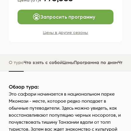
Цена (от)
Запросить программу
Цены в другие сезоны
О туре
Что взять с собой
Цены
Программа по дням
Что в
Обзор тура:
Это сафари начинается в национальном парке
Мкомази - месте, которое редко попадает в
обычные путеводители. Здесь можно увидеть, как
восстанавливают популяцию черных носорогов, и
почувствовать тишину Танзании вдали от толп
туристов. Затем вас ждет знакомство с культурой