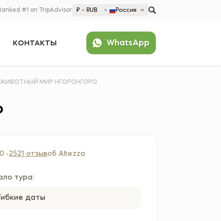
Ranked #1 on TripAdvisor
₽ - RUB
Россия
€ EUR
WhatsApp
КОНТАКТЫ
£ GBP
$ USD
Популярно
₽ RUB
United States (English)
И ЖИВОТНЫЙ МИР НГОРОНГОРО
France (Français)
о
Deutschland (Deutsch)
Nederland (Nederlands)
España (Español)
0 -
2521 отзыв
об Altezza
Americas
Argentina (Español)
ало тура:
Asia
Brazil (Português)
Japan (Japanese)
Гибкие даты
Europe
United States (English)
Croatia (Hrvatski)