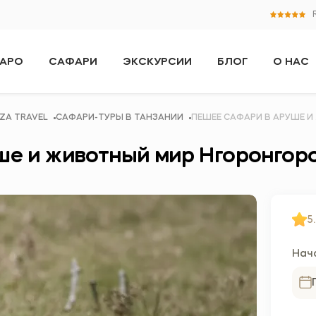
АРО
САФАРИ
ЭКСКУРСИИ
БЛОГ
О НАС
ZA TRAVEL
САФАРИ-ТУРЫ В ТАНЗАНИИ
ПЕШЕЕ САФАРИ В АРУШЕ 
ше и животный мир Нгоронгор
5.
Нач