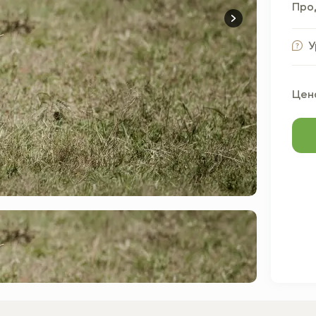
Про
У
Цена