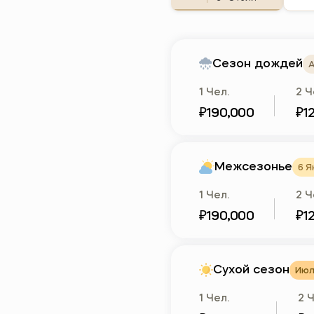
Сезон дождей
А
1 Чел.
2 Ч
₽190,000
₽1
Межсезонье
6 Я
1 Чел.
2 Ч
₽190,000
₽1
Сухой сезон
Июль
1 Чел.
2 Ч