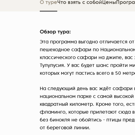
О туре
Что взять с собой
Цены
Програ
Обзор тура:
Эта программа выгодно отличается от 
пешеходное сафари по Национальном
классического сафари на джипе, вас 
Тулулусия. У вас будет шанс пройти м
которых могут пастись всего в 50 метр
На следующий день вас ждёт сафари в
национальном парке с самой высокой
квадратный километр. Кроме того, ест
фламинго, которые прилетают сюда в
без бинокля не обойтись - птицы пре
от береговой линии.