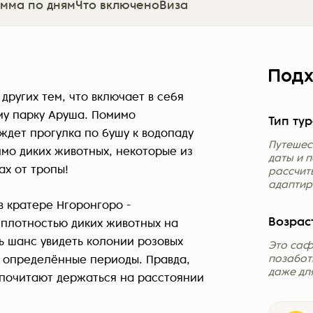
мма по дням
Что включено
Виза
Подх
других тем, что включает в себя
у парку Аруша. Помимо
Тип тур
ждет прогулка по бушу к водопаду
Путешес
имо диких животных, некоторые из
даты и 
ах от тропы!
рассчит
адаптир
 кратере Нгоронгоро -
Возрас
 плотностью диких животных на
ь шанс увидеть колонии розовых
Это саф
позабот
 определённые периоды. Правда,
даже дл
дпочитают держаться на расстоянии