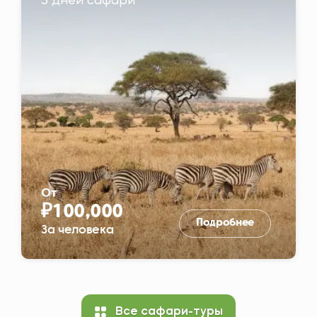
5 дней сафари
От
₽100,000
Подробнее
За человека
Все сафари-туры