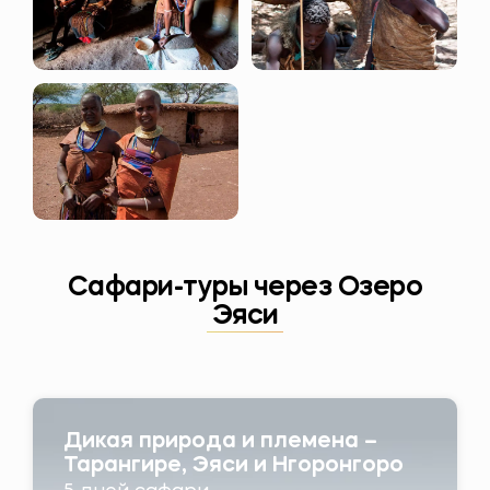
Сафари-туры через Озеро
Эяси
Дикая природа и племена –
Тарангире, Эяси и Нгоронгоро