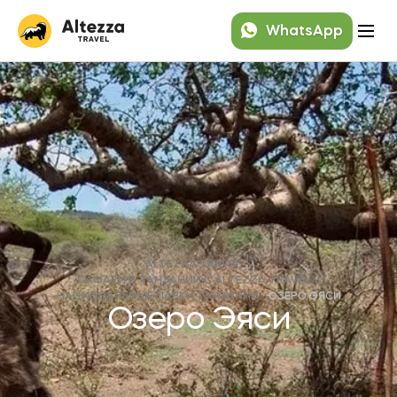
WhatsApp
ALTEZZA TRAVEL
САФАРИ В ТАНЗАНИИ C ALTEZZA TRAVEL
НАЦИОНАЛЬНЫЕ ПАРКИ ТАНЗАНИИ
ОЗЕРО ЭЯСИ
Озеро Эяси