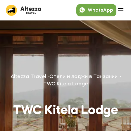
WhatsApp
Altezza Travel
Отели и лоджи в Танзании
TWC Kitela Lodge
TWC Kitela Lodge