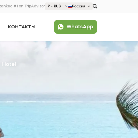
Ranked #1 on TripAdvisor
₽ - RUB
Россия
€ EUR
WhatsApp
КОНТАКТЫ
£ GBP
$ USD
Популярно
₽ RUB
United States (English)
France (Français)
 Hotel
Deutschland (Deutsch)
Nederland (Nederlands)
España (Español)
Americas
Argentina (Español)
Asia
Brazil (Português)
Japan (Japanese)
Europe
United States (English)
Croatia (Hrvatski)