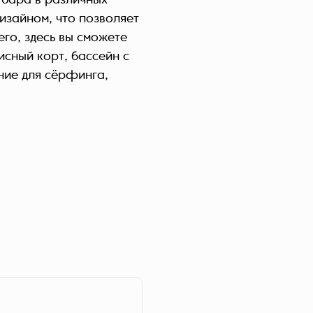
 бара в различных
Україна (Українська)
изайном, что позволяет
его, здесь вы сможете
исный корт, бассейн с
ние для сёрфинга,