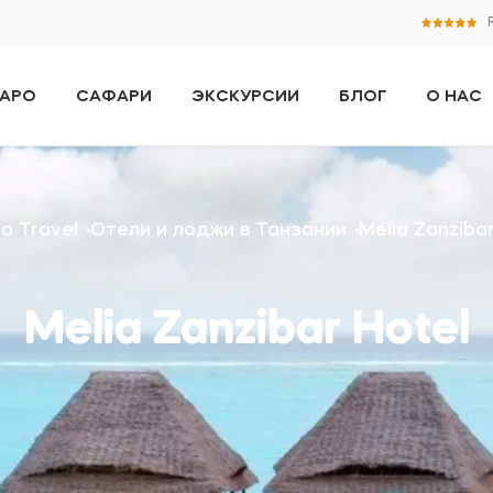
АРО
САФАРИ
ЭКСКУРСИИ
БЛОГ
О НАС
za Travel
Отели и лоджи в Танзании
Melia Zanzibar
Melia Zanzibar Hotel