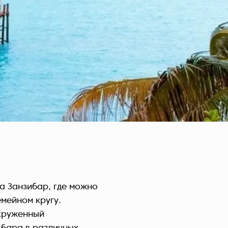
Czech Republic (Čeština)
Danmark (Dansk)
Suomi (Suomi)
France (Français)
Deutschland (Deutsch)
Italy (Italiano)
Latvia (Latviešu)
Nederland (Nederlands)
North Macedonia (Македонски)
Norway (Norsk)
Poland (Polski)
Россия (Русский)
а Занзибар, где можно
España (Español)
мейном кругу.
Sverige (Svenska)
окруженный
Schweiz (Deutsch)