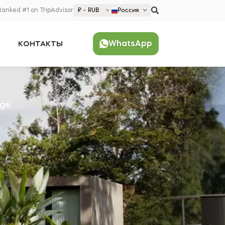
Ranked #1 on TripAdvisor
₽ - RUB
Россия
€ EUR
WhatsApp
КОНТАКТЫ
£ GBP
$ USD
Популярно
₽ RUB
United States (English)
France (Français)
dge
Deutschland (Deutsch)
Nederland (Nederlands)
España (Español)
Americas
Argentina (Español)
Asia
Brazil (Português)
Japan (Japanese)
Europe
United States (English)
Croatia (Hrvatski)