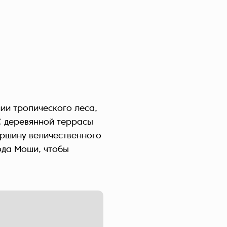
ии тропического леса,
С деревянной террасы
ершину величественного
ода Моши, чтобы