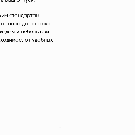
в ваш отпуск.
Україна (Українська)
ским стандартам
от пола до потолка.
входом и небольшой
ходимое, от удобных