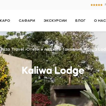
ЖАРО
САФАРИ
ЭКСКУРСИИ
БЛОГ
О НАС
tezza Travel
Отели и лоджи в Танзании
Kaliwa Lo
Kaliwa Lodge