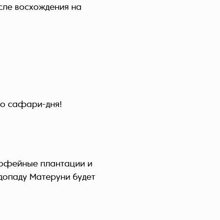
сле восхождения на
о сафари-дня!
 кофейные плантации и
допаду Матеруни будет