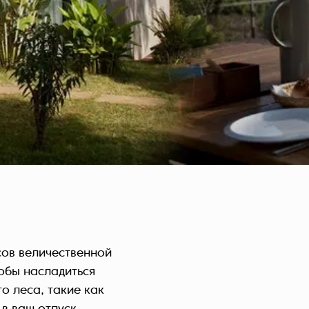
Czech Republic (Čeština)
Danmark (Dansk)
Suomi (Suomi)
France (Français)
Deutschland (Deutsch)
Italy (Italiano)
Latvia (Latviešu)
Nederland (Nederlands)
North Macedonia (Македонски)
Norway (Norsk)
Poland (Polski)
Россия (Русский)
сов величественной
España (Español)
тобы насладиться
Sverige (Svenska)
о леса, такие как
Schweiz (Deutsch)