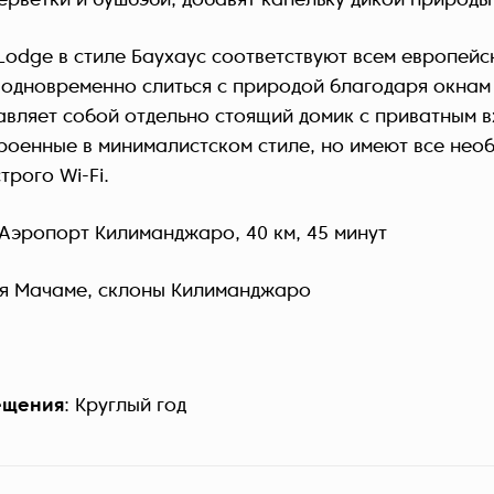
ерветки и бушбэби, добавят капельку дикой природы 
Lodge в стиле Баухаус соответствуют всем европей
одновременно слиться с природой благодаря окнам 
авляет собой отдельно стоящий домик с приватным 
роенные в минималистском стиле, но имеют все необ
трого Wi-Fi.
 Аэропорт Килиманджаро, 40 км, 45 минут
ня Мачаме, склоны Килиманджаро
ещения
: Круглый год