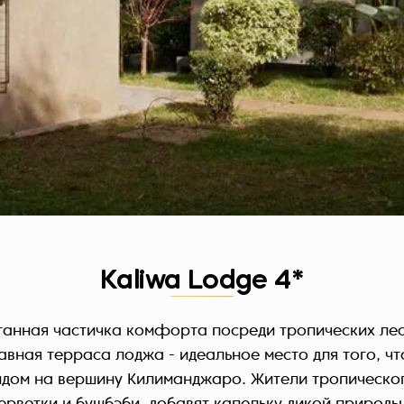
Kaliwa Lodge 4*
ятанная частичка комфорта посреди тропических ле
вная терраса лоджа - идеальное место для того, ч
идом на вершину Килиманджаро. Жители тропическог