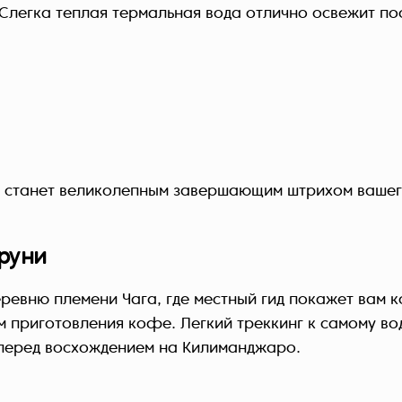
 Слегка теплая термальная вода отлично освежит по
м станет великолепным завершающим штрихом вашег
руни
еревню племени Чага, где местный гид покажет вам
м приготовления кофе. Легкий треккинг к самому во
перед восхождением на Килиманджаро.