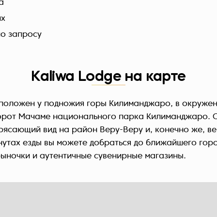
а
их
о запросу
Kaliwa Lodge на карте
сположен у подножия горы Килиманджаро, в окружен
 ворот Мачаме национального парка Килиманджаро. 
рясающий вид на район Веру-Веру и, конечно же, в
нутах езды вы можете добраться до ближайшего гор
рыночки и аутентичные сувенирные магазины.