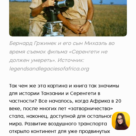
Бернард Гржимек и его сын Михаэль во
время съемок фильма «Серенгети не
должен умереть». Источник:
legendsandlegaciesofafrica.org
Так чем же эта картина и книга так значимы
для истории Танзании и Серенгети в
частности? Все началось, когда Африка в 20
веке, после многих лет «затворничества»
стала, наконец, доступной для остального
мира. Развитие воздушного транспорта
открыло континент для уже продвинутых