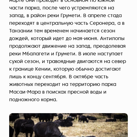
марте они проходят в основном по южной
части парка, после чего устремляются на
запад, в район реки Грумети. В апреле стада
переходят в центральную часть Серонера, а в
Танзании тем временем начинается сезон
дождей, который идет до мая-июня. Антилопы
продолжают движение на запад, преодолевая
реки Мбалагети и Грумети. В июле наступает
сухой сезон, и травоядные двигаются на север
к границе Кении, которую обычно достигают
лишь к концу сентября. В октябре часть
животных переходит на территорию парка
Масаи-Мара в поисках пресной воды и
подножного корма.