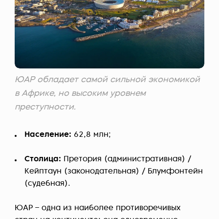
ЮАР обладает самой сильной экономикой
в Африке, но высоким уровнем
преступности.
Население:
62,8 млн;
Столица:
Претория (административная) /
Кейптаун (законодательная) / Блумфонтейн
(судебная).
ЮАР – одна из наиболее противоречивых