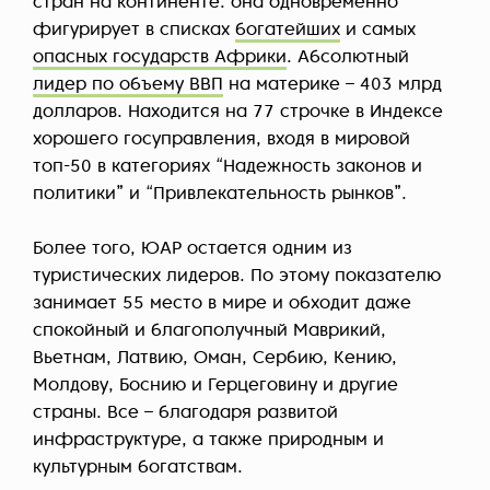
стран на континенте: она одновременно
фигурирует в списках
богатейших
и самых
опасных государств Африки
. Абсолютный
лидер по объему ВВП
на материке – 403 млрд
долларов. Находится на 77 строчке в Индексе
хорошего госуправления, входя в мировой
топ-50 в категориях “Надежность законов и
политики” и “Привлекательность рынков”.
Более того, ЮАР остается одним из
туристических лидеров. По этому показателю
занимает 55 место в мире и обходит даже
спокойный и благополучный Маврикий,
Вьетнам, Латвию, Оман, Сербию, Кению,
Молдову, Боснию и Герцеговину и другие
страны. Все – благодаря развитой
инфраструктуре, а также природным и
культурным богатствам.