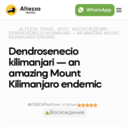
WhatsApp
ALTEZZA TRAVEL
БЛОГ
ВОСХОЖДЕНИЯ
DENDROSENECIO KILIMANJARI — AN AMAZING MOUNT
KILIMANJARO ENDEMIC
Dendrosenecio
kilimanjari — an
amazing Mount
Kilimanjaro endemic
39804
Рейтинг статьи:
Восхождения