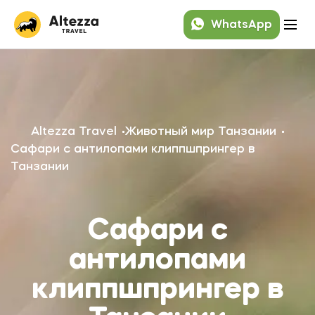
WhatsApp
Altezza Travel
Животный мир Танзании
Сафари с антилопами клиппшпрингер в
Танзании
Сафари с
антилопами
клиппшпрингер в