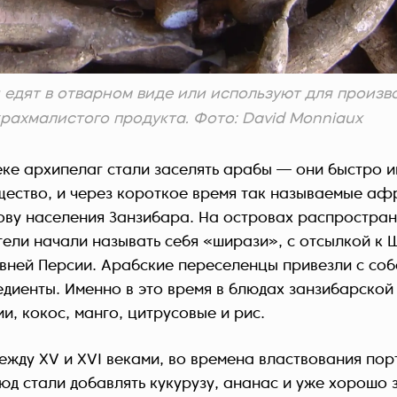
едят в отварном виде или используют для произв
рахмалистого продукта. Фото: David Monniaux
еке архипелаг стали заселять арабы — они быстро 
щество, и через короткое время так называемые аф
ову населения Занзибара. На островах распростран
тели начали называть себя «ширази», с отсылкой к
евней Персии. Арабские переселенцы привезли с со
едиенты. Именно в это время в блюдах занзибарской
и, кокос, манго, цитрусовые и рис.
ежду XV и XVI веками, во времена властвования порт
юд стали добавлять кукурузу, ананас и уже хорошо 