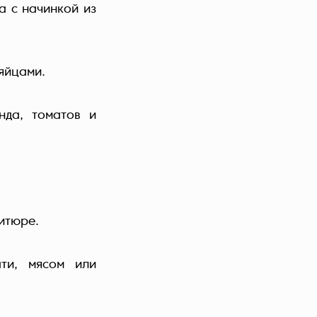
а с начинкой из
яйцами.
нда, томатов и
итюре.
ти, мясом или