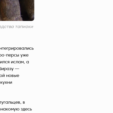
одства тапиоки
интегрировались
ро-персы уже
ился ислам, а
 Ширазу —
бой новые
 кухни
угальцев, в
знакомую здесь