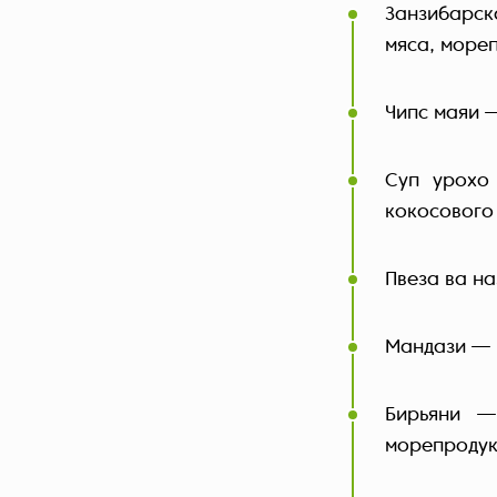
Занзибарск
мяса, мореп
Чипс маяи 
Суп урохо
кокосового
Пвеза ва н
Мандази — 
Бирьяни —
морепроду