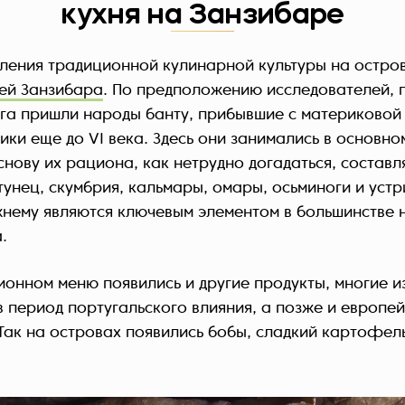
кухня на Занзибаре
ления традиционной кулинарной культуры на остро
ей Занзибара
. По предположению исследователей, 
га пришли народы банту, прибывшие с материковой
ки еще до VI века. Здесь они занимались в основн
снову их рациона, как нетрудно догадаться, составл
тунец, скумбрия, кальмары, омары, осьминоги и уст
нему являются ключевым элементом в большинстве
а.
ионном меню появились и другие продукты, многие и
в период португальского влияния, а позже и европе
Так на островах появились бобы, сладкий картофель