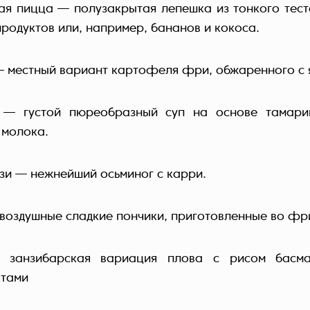
ая пицца — полузакрытая лепешка из тонкого тест
родуктов или, например, бананов и кокоса.
— местный вариант картофеля фри, обжаренного с 
 — густой пюреобразный суп на основе тамари
 молока.
ази — нежнейший осьминог с карри.
воздушные сладкие пончики, приготовленные во фр
 занзибарская вариация плова с рисом басма
ктами