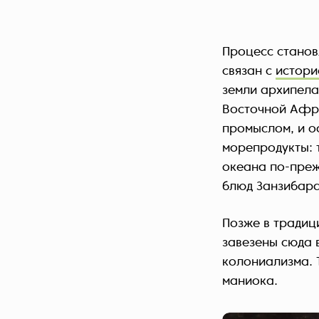
Процесс станов
связан с
истори
земли архипела
Восточной Афри
промыслом, и о
морепродукты: 
океана по-преж
блюд Занзибар
Позже в традиц
завезены сюда 
колониализма. 
маниока
.