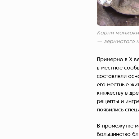
Корни маниоки 
— зернистого к
Примерно в X в
в местное сооб
составляли осн
его местные жи
княжеству в др
рецепты и ингр
появились специ
В промежутке м
большинство бл