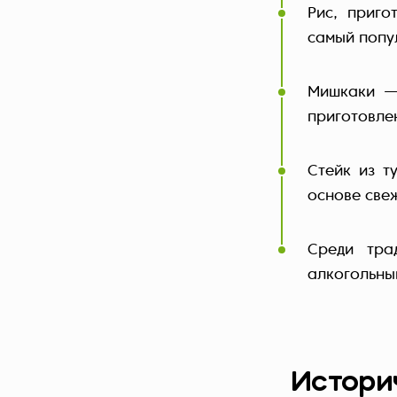
Рис, приг
самый попу
Мишкаки —
приготовле
Стейк из т
основе све
Среди тра
алкогольный
Истори