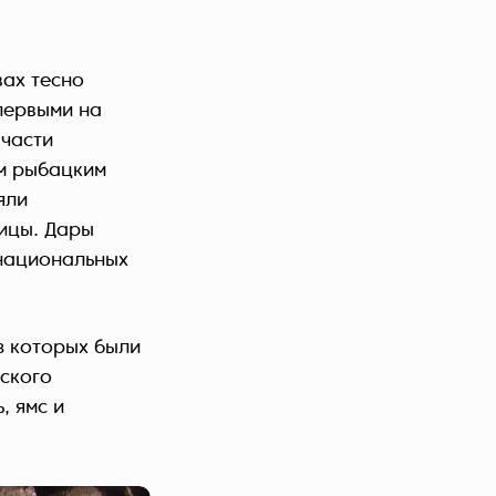
вах тесно
первыми на
 части
ом рыбацким
яли
рицы. Дары
 национальных
з которых были
йского
, ямс и