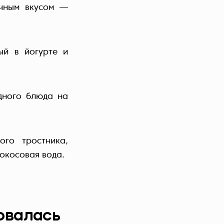
очным вкусом —
й в йогурте и
дного блюда на
ого тростника,
кокосовая вода.
овалась