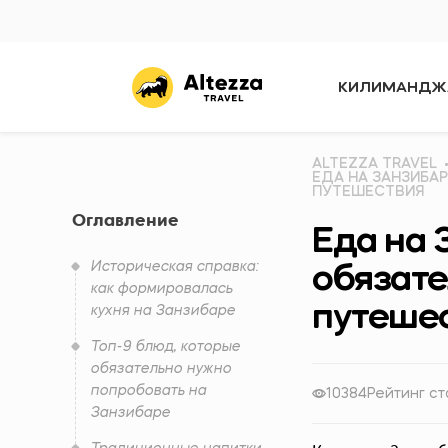
КИЛИМАНДЖ
ALTEZZA TRAVEL
ЕДА НА ЗАНЗИБА
ПУТЕШЕСТВИЯ
Оглавление
Еда на 
Историческая справка:
обязате
как формировалась
путеше
кухня на Занзибаре
Топ-9 блюд, которые
обязательно нужно
попробовать на
10384
Рейтинг ст
Занзибаре