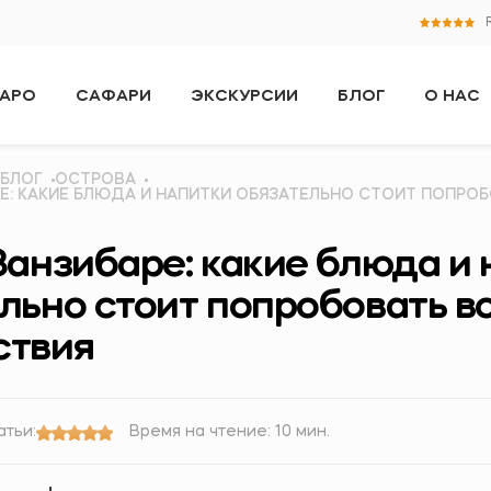
АРО
САФАРИ
ЭКСКУРСИИ
БЛОГ
О НАС
БЛОГ
ОСТРОВА
РЕ: КАКИЕ БЛЮДА И НАПИТКИ ОБЯЗАТЕЛЬНО СТОИТ ПОПРОБ
Занзибаре: какие блюда и
льно стоит попробовать в
ствия
атьи:
Время на чтение: 10 мин.