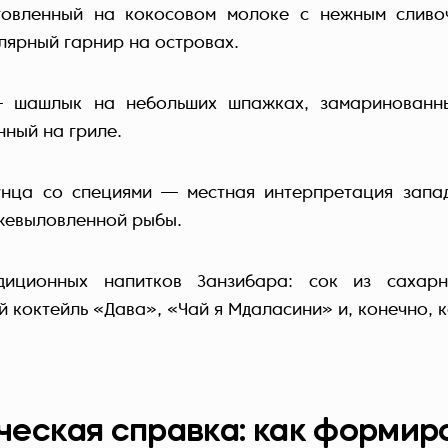
отовленный на кокосовом молоке с нежным слив
лярный гарнир на островах.
 шашлык на небольших шпажках, замаринованны
нный на гриле.
унца со специями — местная интерпретация запа
жевыловленной рыбы.
диционных напитков Занзибара: сок из сахарн
 коктейль «Дава», «Чай я Мдаласини» и, конечно, 
ческая справка: как формир