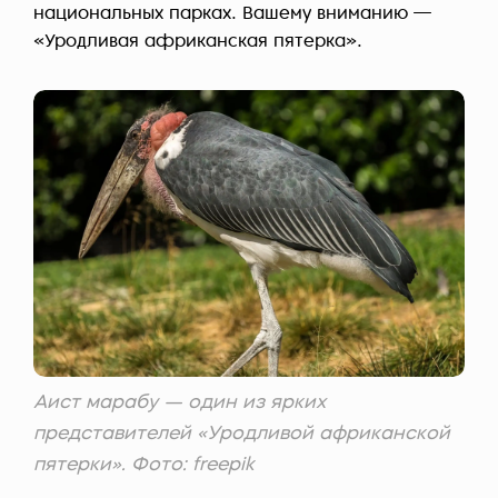
национальных парках. Вашему вниманию —
«Уродливая африканская пятерка».
Аист марабу — один из ярких
представителей «Уродливой африканской
пятерки». Фото: freepik