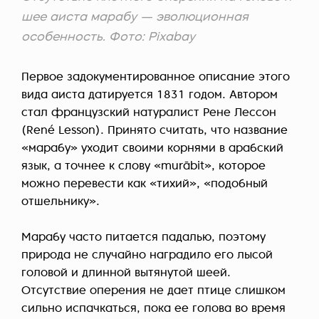
шее аиста марабу — эволюционная
особенность. Фото: Pixabay
Первое задокументированное описание этого
вида аиста датируется 1831 годом. Автором
стал французский натуралист Рене Лессон
(René Lesson). Принято считать, что название
«марабу» уходит своими корнями в арабский
язык, а точнее к слову «murābit», которое
можно перевести как «тихий», «подобный
отшельнику».
Марабу часто питается падалью, поэтому
природа не случайно наградило его лысой
головой и длинной вытянутой шеей.
Отсутствие оперения не дает птице слишком
сильно испачкаться, пока ее голова во время