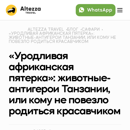
WhatsApp
ALTEZZA TRAVEL
БЛОГ
САФАРИ
«УРОДЛИВАЯ АФРИКАНСКАЯ ПЯТЕРКА»:
ЖИВОТНЫЕ-АНТИГЕРОИ ТАНЗАНИИ, ИЛИ КОМУ НЕ
ПОВЕЗЛО РОДИТЬСЯ КРАСАВЧИКОМ
«Уродливая
африканская
пятерка»: животные-
антигерои Танзании,
или кому не повезло
родиться красавчиком