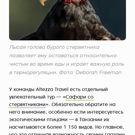
Лысая голова бурого стервятника
позволяет ему оставаться относительно
чистым во время еды и играет важную роль
в терморегуляции. Фото: Deborah Freeman
У команды Altezza Travel есть отдельный
увлекательный тур — «
Сафари со
стервятниками
». Обязательно обратите на
него внимание, особенно если интересуетесь
экзотическими птицами — в Танзании их
насчитывается более 1 150 видов. Но главное,