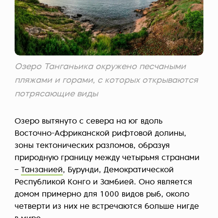
Озеро Танганьика окружено песчаными
пляжами и горами, с которых открываются
потрясающие виды
Озеро вытянуто с севера на юг вдоль
Восточно-Африканской рифтовой долины,
зоны тектонических разломов, образуя
природную границу между четырьмя странами
–
Танзанией
, Бурунди, Демократической
Республикой Конго и Замбией. Оно является
домом примерно для 1000 видов рыб, около
четверти из них не встречаются больше нигде