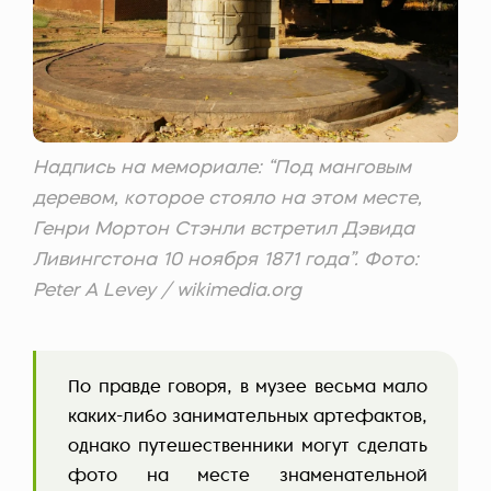
Надпись на мемориале: “Под манговым
деревом, которое стояло на этом месте,
Генри Мортон Стэнли встретил Дэвида
Ливингстона 10 ноября 1871 года”. Фото:
Peter A Levey / wikimedia.org
По правде говоря, в музее весьма мало
каких-либо занимательных артефактов,
однако путешественники могут сделать
фото на месте знаменательной