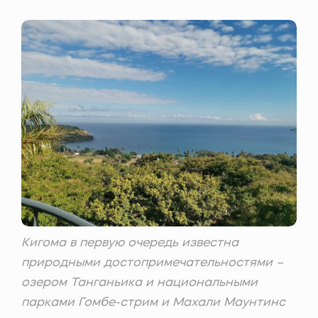
Кигома в первую очередь известна
природными достопримечательностями –
озером Танганьика и национальными
парками Гомбе-стрим и Махали Маунтинс